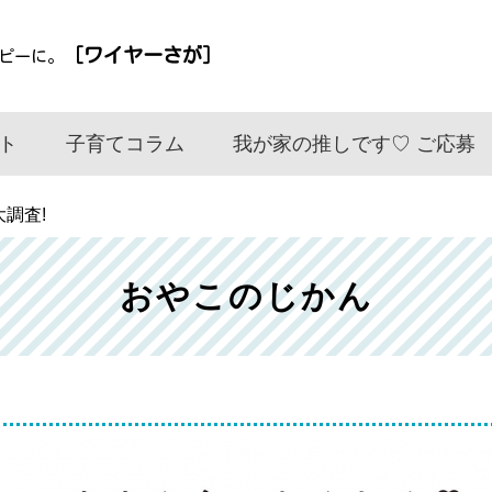
［ワイヤーさが］
ピーに。
ト
子育てコラム
我が家の推しです♡ ご応募
大調査!
おやこのじかん