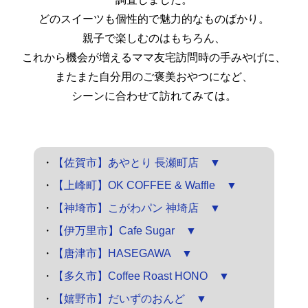
どのスイーツも個性的で魅力的なものばかり。
親子で楽しむのはもちろん、
これから機会が増えるママ友宅訪問時の手みやげに、
またまた自分用のご褒美おやつになど、
シーンに合わせて訪れてみては。
・
【佐賀市】あやとり 長瀬町店 ▼
・
【上峰町】OK COFFEE & Waffle ▼
・
【神埼市】こがわパン 神埼店 ▼
・
【伊万里市】Cafe Sugar ▼
・
【唐津市】HASEGAWA ▼
・
【多久市】Coffee Roast HONO ▼
・
【嬉野市】だいずのおんど ▼