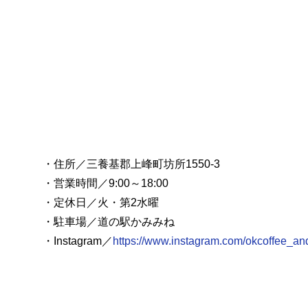
・住所／三養基郡上峰町坊所1550-3
・営業時間／9:00～18:00
・定休日／火・第2水曜
・駐車場／道の駅かみみね
・Instagram／
https://www.instagram.com/okcoffee_and