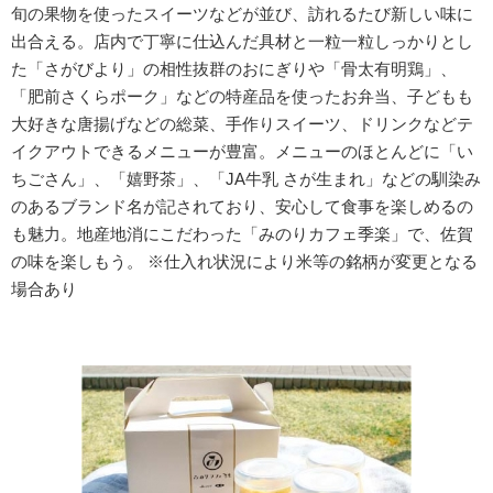
旬の果物を使ったスイーツなどが並び、訪れるたび新しい味に
出合える。店内で丁寧に仕込んだ具材と一粒一粒しっかりとし
た「さがびより」の相性抜群のおにぎりや「骨太有明鶏」、
「肥前さくらポーク」などの特産品を使ったお弁当、子どもも
大好きな唐揚げなどの総菜、手作りスイーツ、ドリンクなどテ
イクアウトできるメニューが豊富。メニューのほとんどに「い
ちごさん」、「嬉野茶」、「JA牛乳 さが生まれ」などの馴染み
のあるブランド名が記されており、安心して食事を楽しめるの
も魅力。地産地消にこだわった「みのりカフェ季楽」で、佐賀
の味を楽しもう。 ※仕入れ状況により米等の銘柄が変更となる
場合あり